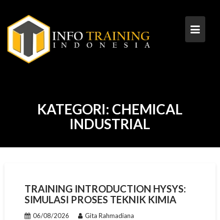
Skip
to
content
KATEGORI:
CHEMICAL
INDUSTRIAL
TRAINING INTRODUCTION HYSYS:
SIMULASI PROSES TEKNIK KIMIA
06/08/2026
Gita Rahmadiana