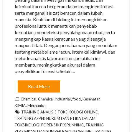
kriminal karena berperan dalam mengidentifikasi
serta menganalisis zat beracun dalam tubuh
manusia. Keahlian di bidang ini memungkinkan
profesional untuk menentukan penyebab
kematian, mendeteksi penyalahgunaan obat, serta
mengungkap kasus keracunan yang disengaja
maupun tidak. Dengan pemahaman yang mendalam
tentang metabolisme racun, interaksi kimiawi, dan
metode analisis laboratorium, pelatihan ini
membantu meningkatkan akurasi dalam
penyelidikan forensik. Selain…
Read More
,
,
,
,
Chemical
Chemical Industrial
food
Kesehatan
,
KIMIA
Mechanical
,
TRAINING ANALISIS TOKSIKOLOGI ONLINE
TRAINING ASPEK HUKUM DAN ETIKA DALAM
,
TOKSIKOLOGI FORENSIK FIX RUNNING
TRAINING
,
KLASIFIKASI DAN SUMBER RACUN OFFLINE
TRAINING