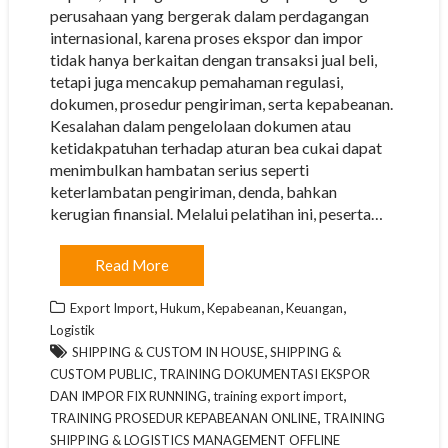
perusahaan yang bergerak dalam perdagangan
internasional, karena proses ekspor dan impor
tidak hanya berkaitan dengan transaksi jual beli,
tetapi juga mencakup pemahaman regulasi,
dokumen, prosedur pengiriman, serta kepabeanan.
Kesalahan dalam pengelolaan dokumen atau
ketidakpatuhan terhadap aturan bea cukai dapat
menimbulkan hambatan serius seperti
keterlambatan pengiriman, denda, bahkan
kerugian finansial. Melalui pelatihan ini, peserta…
Read More
,
,
,
,
Export Import
Hukum
Kepabeanan
Keuangan
Logistik
,
SHIPPING & CUSTOM IN HOUSE
SHIPPING &
,
CUSTOM PUBLIC
TRAINING DOKUMENTASI EKSPOR
,
,
DAN IMPOR FIX RUNNING
training export import
,
TRAINING PROSEDUR KEPABEANAN ONLINE
TRAINING
SHIPPING & LOGISTICS MANAGEMENT OFFLINE