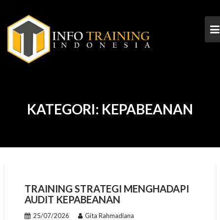
Skip
to
content
KATEGORI:
KEPABEANAN
TRAINING STRATEGI MENGHADAPI
AUDIT KEPABEANAN
25/07/2026
Gita Rahmadiana