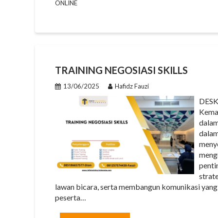
ONLINE
TRAINING NEGOSIASI SKILLS
13/06/2025
Hafidz Fauzi
DESK
Kemam
dalam
dalam
menye
mengu
penti
strat
lawan bicara, serta membangun komunikasi yang pe
peserta…