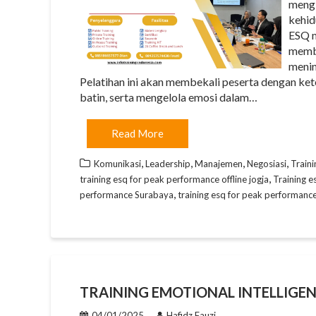
mengi
kehid
ESQ m
memba
menin
Pelatihan ini akan membekali peserta dengan ke
batin, serta mengelola emosi dalam…
Read More
,
,
,
,
Komunikasi
Leadership
Manajemen
Negosiasi
Traini
,
training esq for peak performance offline jogja
Training e
,
performance Surabaya
training esq for peak performance
TRAINING EMOTIONAL INTELLIGE
04/01/2025
Hafidz Fauzi