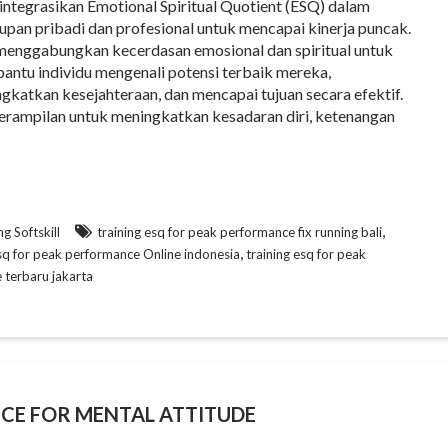
ntegrasikan Emotional Spiritual Quotient (ESQ) dalam
upan pribadi dan profesional untuk mencapai kinerja puncak.
enggabungkan kecerdasan emosional dan spiritual untuk
ntu individu mengenali potensi terbaik mereka,
gkatkan kesejahteraan, dan mencapai tujuan secara efektif.
terampilan untuk meningkatkan kesadaran diri, ketenangan
,
ng Softskill
training esq for peak performance fix running bali
,
sq for peak performance Online indonesia
training esq for peak
 terbaru jakarta
NCE FOR MENTAL ATTITUDE