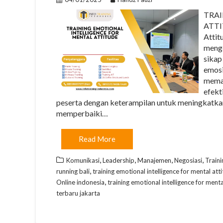
TRAI
ATTIT
Attit
menge
sikap
emosi
memah
efekt
peserta dengan keterampilan untuk meningkatkan
memperbaiki…
Read More
,
,
,
,
Komunikasi
Leadership
Manajemen
Negosiasi
Traini
,
running bali
training emotional intelligence for mental atti
,
Online indonesia
training emotional intelligence for ment
terbaru jakarta