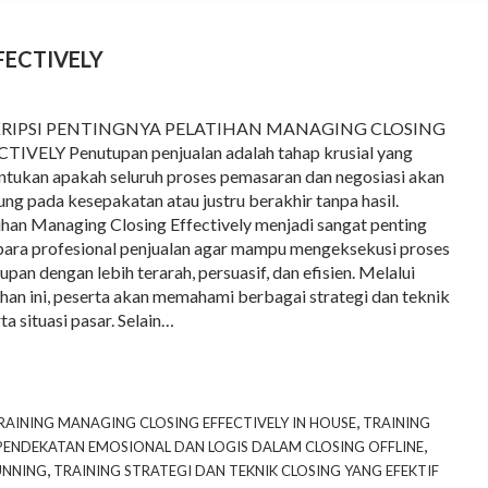
FECTIVELY
RIPSI PENTINGNYA PELATIHAN MANAGING CLOSING
TIVELY Penutupan penjualan adalah tahap krusial yang
tukan apakah seluruh proses pemasaran dan negosiasi akan
ung pada kesepakatan atau justru berakhir tanpa hasil.
ihan Managing Closing Effectively menjadi sangat penting
para profesional penjualan agar mampu mengeksekusi proses
upan dengan lebih terarah, persuasif, dan efisien. Melalui
ihan ini, peserta akan memahami berbagai strategi dan teknik
ta situasi pasar. Selain…
,
RAINING MANAGING CLOSING EFFECTIVELY IN HOUSE
TRAINING
,
PENDEKATAN EMOSIONAL DAN LOGIS DALAM CLOSING OFFLINE
,
UNNING
TRAINING STRATEGI DAN TEKNIK CLOSING YANG EFEKTIF