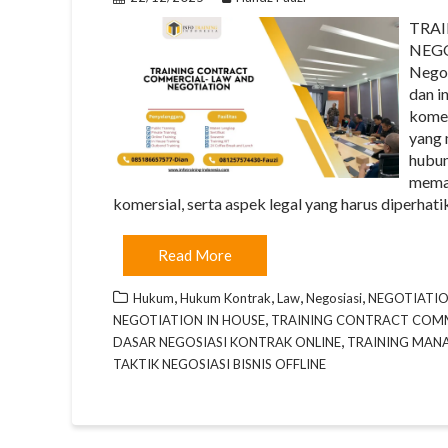
TRA
NEGO
Negot
dan i
komer
yang 
hubun
memah
komersial, serta aspek legal yang harus diperhat
Read More
,
,
,
,
Hukum
Hukum Kontrak
Law
Negosiasi
NEGOTIATI
,
NEGOTIATION IN HOUSE
TRAINING CONTRACT COMM
,
DASAR NEGOSIASI KONTRAK ONLINE
TRAINING MANA
TAKTIK NEGOSIASI BISNIS OFFLINE