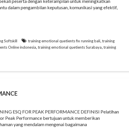
kali peserta dengan keterampilan untuk meningkatkan
tu dalam pengambilan keputusan, komunikasi yang efektif,
,
ng Softskill
training emotional quetients fix running bali
training
,
,
ients Online indonesia
training emotional quetients Surabaya
training
RMANCE
NING ESQ FOR PEAK PERFORMANCE DEFINISI Pelatihan
or Peak Performance bertujuan untuk memberikan
haman yang mendalam mengenai bagaimana