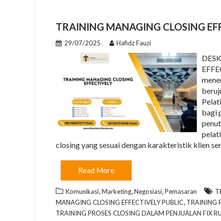
TRAINING MANAGING CLOSING EF
29/07/2025
Hafidz Fauzi
DESK
EFFEC
menen
beruj
Pelat
bagi 
penut
pelat
closing yang sesuai dengan karakteristik klien ser
Read More
,
,
,
Komunikasi
Marketing
Negosiasi
Pemasaran
T
,
MANAGING CLOSING EFFECTIVELY PUBLIC
TRAINING 
TRAINING PROSES CLOSING DALAM PENJUALAN FIX R