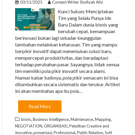
03/11/2025
Content Writer Shofiyah Afni
Kunci Sukses Menciptakan
Tim yang Selalu Punya Ide
Baru Dalam dunia bisnis yang
berubah cepat, kemampuan
berinovasi bukan lagi sekadar keunggulan
tambahan melainkan keharusan. Tim yang mampu
berpikir inovatif dapat menemukan solusi baru,
mempercepat produktivitas, dan beradaptasi
terhadap perubahan pasar. Sayangnya, tidak semua
tim memiliki pola pikir inovatif secara alami.
Namun kabar baiknya, pola pikir semacam ini bisa
ditumbuhkan secara sistematis dan terukur. Artikel
ini akan membahas apa itu pola…
Read More
,
,
,
,
bisnis
Business Intelligence
Maintenance
Mapping
,
,
NEGOTIATION
ORGANISASI
Pelatihan Creative and
,
,
,
,
Inovative
presentasi
Professional
Public Relation
Soft