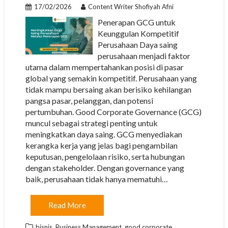
17/02/2026
Content Writer Shofiyah Afni
Penerapan GCG untuk
Keunggulan Kompetitif
Perusahaan Daya saing
perusahaan menjadi faktor
utama dalam mempertahankan posisi di pasar
global yang semakin kompetitif. Perusahaan yang
tidak mampu bersaing akan berisiko kehilangan
pangsa pasar, pelanggan, dan potensi
pertumbuhan. Good Corporate Governance (GCG)
muncul sebagai strategi penting untuk
meningkatkan daya saing. GCG menyediakan
kerangka kerja yang jelas bagi pengambilan
keputusan, pengelolaan risiko, serta hubungan
dengan stakeholder. Dengan governance yang
baik, perusahaan tidak hanya mematuhi…
Read More
,
,
bisnis
Business Management
good corporate