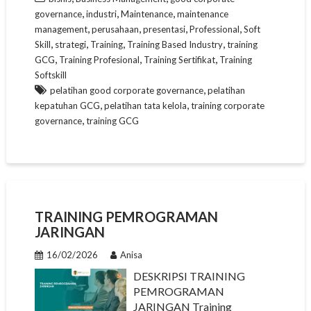
,
,
,
governance
industri
Maintenance
maintenance
,
,
,
,
management
perusahaan
presentasi
Professional
Soft
,
,
,
,
Skill
strategi
Training
Training Based Industry
training
,
,
,
GCG
Training Profesional
Training Sertifikat
Training
Softskill
,
pelatihan good corporate governance
pelatihan
,
,
kepatuhan GCG
pelatihan tata kelola
training corporate
,
governance
training GCG
TRAINING PEMROGRAMAN
JARINGAN
16/02/2026
Anisa
DESKRIPSI TRAINING
PEMROGRAMAN
JARINGAN Training