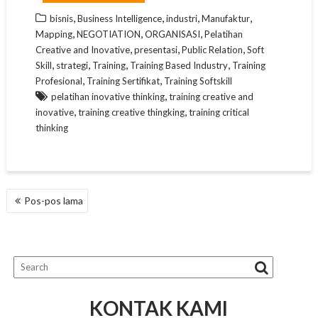
,
,
,
,
bisnis
Business Intelligence
industri
Manufaktur
,
,
,
Mapping
NEGOTIATION
ORGANISASI
Pelatihan
,
,
,
Creative and Inovative
presentasi
Public Relation
Soft
,
,
,
,
Skill
strategi
Training
Training Based Industry
Training
,
,
Profesional
Training Sertifikat
Training Softskill
,
pelatihan inovative thinking
training creative and
,
,
inovative
training creative thingking
training critical
thinking
NAVIGASI
Pos-pos lama
POS
KONTAK KAMI