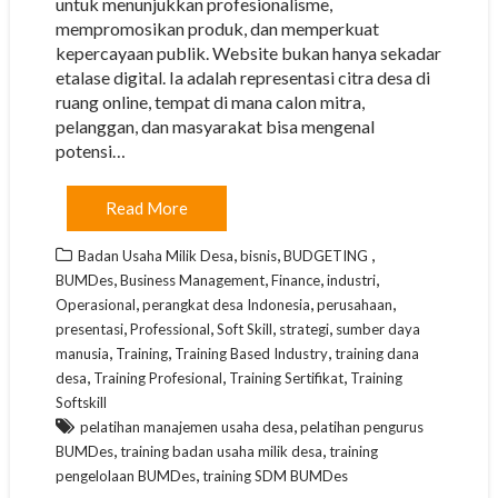
untuk menunjukkan profesionalisme,
mempromosikan produk, dan memperkuat
kepercayaan publik. Website bukan hanya sekadar
etalase digital. Ia adalah representasi citra desa di
ruang online, tempat di mana calon mitra,
pelanggan, dan masyarakat bisa mengenal
potensi…
Read More
,
,
,
Badan Usaha Milik Desa
bisnis
BUDGETING
,
,
,
,
BUMDes
Business Management
Finance
industri
,
,
,
Operasional
perangkat desa Indonesia
perusahaan
,
,
,
,
presentasi
Professional
Soft Skill
strategi
sumber daya
,
,
,
manusia
Training
Training Based Industry
training dana
,
,
,
desa
Training Profesional
Training Sertifikat
Training
Softskill
,
pelatihan manajemen usaha desa
pelatihan pengurus
,
,
BUMDes
training badan usaha milik desa
training
,
pengelolaan BUMDes
training SDM BUMDes