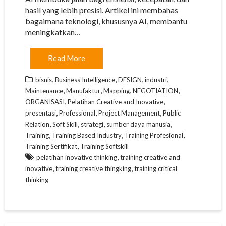
hasil yang lebih presisi. Artikel ini membahas
bagaimana teknologi, khususnya AI, membantu
meningkatkan…
Read More
,
,
,
,
bisnis
Business Intelligence
DESIGN
industri
,
,
,
,
Maintenance
Manufaktur
Mapping
NEGOTIATION
,
,
ORGANISASI
Pelatihan Creative and Inovative
,
,
,
presentasi
Professional
Project Management
Public
,
,
,
,
Relation
Soft Skill
strategi
sumber daya manusia
,
,
,
Training
Training Based Industry
Training Profesional
,
Training Sertifikat
Training Softskill
,
pelatihan inovative thinking
training creative and
,
,
inovative
training creative thingking
training critical
thinking