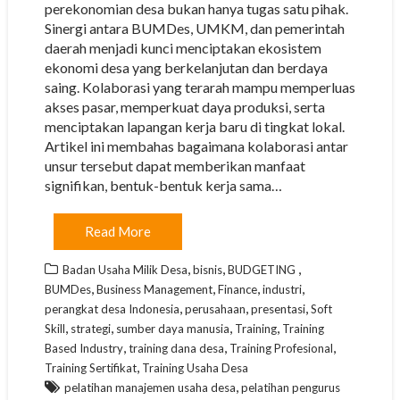
perekonomian desa bukan hanya tugas satu pihak.
Sinergi antara BUMDes, UMKM, dan pemerintah
daerah menjadi kunci menciptakan ekosistem
ekonomi desa yang berkelanjutan dan berdaya
saing. Kolaborasi yang terarah mampu memperluas
akses pasar, memperkuat daya produksi, serta
menciptakan lapangan kerja baru di tingkat lokal.
Artikel ini membahas bagaimana kolaborasi antar
unsur tersebut dapat memberikan manfaat
signifikan, bentuk-bentuk kerja sama…
Read More
,
,
,
Badan Usaha Milik Desa
bisnis
BUDGETING
,
,
,
,
BUMDes
Business Management
Finance
industri
,
,
,
perangkat desa Indonesia
perusahaan
presentasi
Soft
,
,
,
,
Skill
strategi
sumber daya manusia
Training
Training
,
,
,
Based Industry
training dana desa
Training Profesional
,
Training Sertifikat
Training Usaha Desa
,
pelatihan manajemen usaha desa
pelatihan pengurus