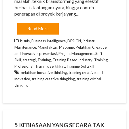
masalah, teknik brainstorming yang efektif
berbasis tantangan nyata, hingga contoh
penerapan di proyek kerja yang…
Read More
,
,
,
,
bisnis
Business Intelligence
DESIGN
industri
,
,
,
Maintenance
Manufaktur
Mapping
Pelatihan Creative
,
,
,
and Inovative
presentasi
Project Management
Soft
,
,
,
,
Skill
strategi
Training
Training Based Industry
Training
,
,
Profesional
Training Sertifikat
Training Softskill
,
pelatihan inovative thinking
training creative and
,
,
inovative
training creative thingking
training critical
thinking
5 KEBIASAAN YANG SECARA TAK