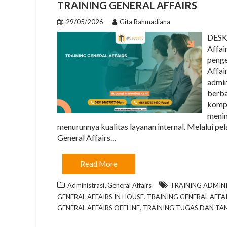
TRAINING GENERAL AFFAIRS
29/05/2026
Gita Rahmadiana
DESK
Affai
penge
Affai
admin
berba
kompe
menim
menurunnya kualitas layanan internal. Melalui p
General Affairs…
Read More
,
Administrasi
General Affairs
TRAINING ADMIN
,
GENERAL AFFAIRS IN HOUSE
TRAINING GENERAL AFFAI
,
GENERAL AFFAIRS OFFLINE
TRAINING TUGAS DAN TAN