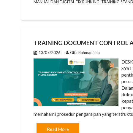
,
MANUAL DAN DIGITAL FIX RUNNING
TRAINING STAN
TRAINING DOCUMENT CONTROL AN
13/07/2026
Gita Rahmadiana
DESK
SYSTE
penti
perus
Dalam
dokum
kepat
penya
memahami prosedur pengarsipan yang terstruktur
Read More