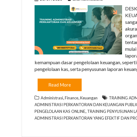
DESK
KEUAN
sanga
akura
organ
tenta
mulai
lapor
kemampuan dasar pengelolaan keuangan, seperti
pengelolaan kas, serta penyusunan laporan keua
Read More
,
,
Administrasi
Finance
Keuangan
TRAINING ADM
ADMINISTRASI PERKANTORAN DAN KEUANGAN PUBLI
,
PENGELOLAAN KAS ONLINE
TRAINING PENYUSUNAN L
ADMINISTRASI PERKANTORAN YANG EFEKTIF DAN PRO