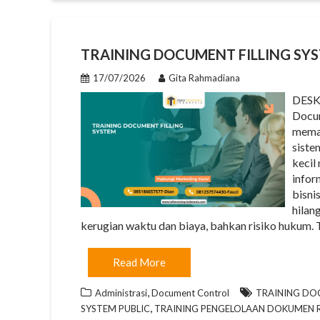
TRAINING DOCUMENT FILLING SY
17/07/2026
Gita Rahmadiana
DESK
Docum
memas
siste
kecil
infor
bisni
hilan
kerugian waktu dan biaya, bahkan risiko hukum. T
Read More
,
Administrasi
Document Control
TRAINING DOC
,
SYSTEM PUBLIC
TRAINING PENGELOLAAN DOKUMEN RA