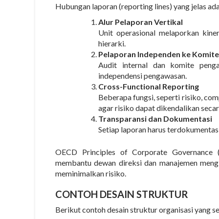
Hubungan laporan (reporting lines) yang jelas ad
Alur Pelaporan Vertikal
Unit operasional melaporkan kin
hierarki.
Pelaporan Independen ke Komit
Audit internal dan komite peng
independensi pengawasan.
Cross-Functional Reporting
Beberapa fungsi, seperti risiko, c
agar risiko dapat dikendalikan seca
Transparansi dan Dokumentasi
Setiap laporan harus terdokumentas
OECD Principles of Corporate Governance
membantu dewan direksi dan manajemen mengide
meminimalkan risiko
.
CONTOH DESAIN STRUKTUR
Berikut contoh desain struktur organisasi yang s