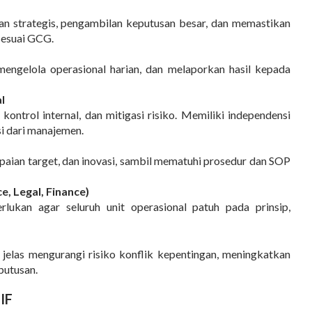
n strategis, pengambilan keputusan besar, dan memastikan
sesuai GCG.
engelola operasional harian, dan melaporkan hasil kepada
l
kontrol internal, dan mitigasi risiko. Memiliki independensi
si dari manajemen.
apaian target, dan inovasi, sambil mematuhi prosedur dan SOP
, Legal, Finance)
lukan agar seluruh unit operasional
patuh pada prinsip,
 jelas
mengurangi risiko konflik kepentingan, meningkatkan
putusan
.
IF