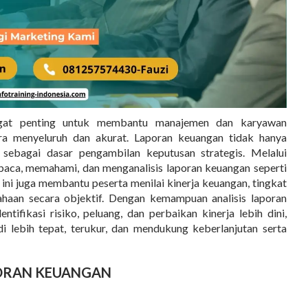
at penting untuk membantu manajemen dan karyawan
a menyeluruh dan akurat. Laporan keuangan tidak hanya
a sebagai dasar pengambilan keputusan strategis. Melalui
baca, memahami, dan menganalisis laporan keuangan seperti
n ini juga membantu peserta menilai kinerja keuangan, tingkat
rusahaan secara objektif. Dengan kemampuan analisis laporan
ifikasi risiko, peluang, dan perbaikan kinerja lebih dini,
i lebih tepat, terukur, dan mendukung keberlanjutan serta
PORAN KEUANGAN