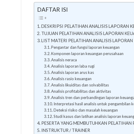
DAFTAR ISI
DESKRIPSI PELATIHAN ANALISIS LAPORAN 
TUJUAN PELATIHAN ANALISIS LAPORAN KE
LIST MATERI PELATIHAN ANALISIS LAPORA
Pengantar dan fungsi laporan keuangan
Komponen laporan keuangan perusahaan
Analisis neraca
Analisis laporan laba rugi
Analisis laporan arus kas
Analisis rasio keuangan
Analisis likuiditas dan solvabilitas
Analisis profitabilitas dan aktivitas
Analisis tren dan perbandingan laporan keuang
Interpretasi hasil analisis untuk pengambilan 
Deteksi risiko dan masalah keuangan
Studi kasus dan latihan analisis laporan keuan
PESERTA YANG MEMBUTUHKAN PELATIHAN P
INSTRUKTUR / TRAINER