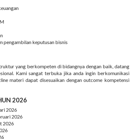
keuangan
KM
an
am pengambilan keputusan bisnis
nstruktur yang berkompeten di bidangnya dengan baik, datang
esional. Kami sangat terbuka jika anda ingin berkomunikasi
utline materi dapat disesuaikan dengan outcome kompetensi
HUN 2026
uari 2026
bruari 2026
et 2026
2026
26