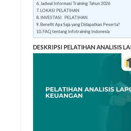
Jadwal Informasi Training Tahun 2026
LOKASI PELATIHAN
INVESTASI PELATIHAN
Benefit Apa Saja yang Didapatkan Peserta?
FAQ tentang Infotraining Indonesia
DESKRIPSI PELATIHAN ANALISIS 