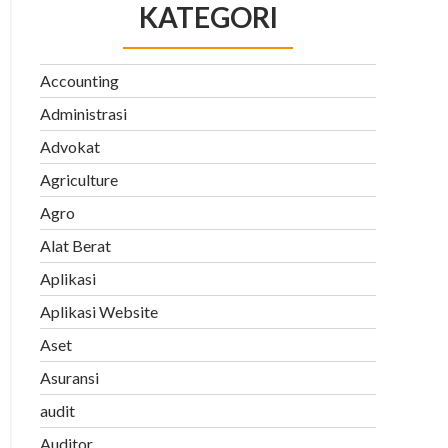
KATEGORI
Accounting
Administrasi
Advokat
Agriculture
Agro
Alat Berat
Aplikasi
Aplikasi Website
Aset
Asuransi
audit
Auditor