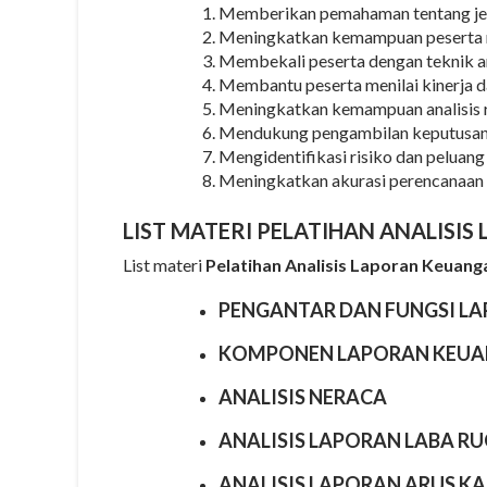
Memberikan pemahaman tentang jen
Meningkatkan kemampuan peserta 
Membekali peserta dengan teknik an
Membantu peserta menilai kinerja d
Meningkatkan kemampuan analisis r
Mendukung pengambilan keputusan m
Mengidentifikasi risiko dan peluang
Meningkatkan akurasi perencanaan 
LIST MATERI PELATIHAN ANALISI
List materi
Pelatihan Analisis Laporan Keuang
PENGANTAR DAN FUNGSI L
KOMPONEN LAPORAN KEUA
ANALISIS NERACA
ANALISIS LAPORAN LABA RU
ANALISIS LAPORAN ARUS KA