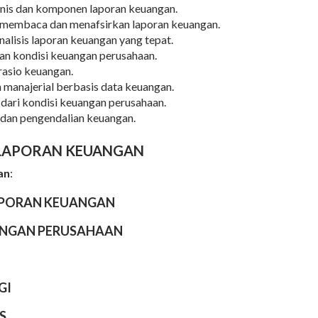
is dan komponen laporan keuangan.
membaca dan menafsirkan laporan keuangan.
alisis laporan keuangan yang tepat.
an kondisi keuangan perusahaan.
asio keuangan.
anajerial berbasis data keuangan.
 dari kondisi keuangan perusahaan.
dan pengendalian keuangan.
S LAPORAN KEUANGAN
an
:
APORAN KEUANGAN
NGAN PERUSAHAAN
GI
S