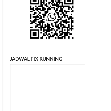
JADWAL FIX RUNNING