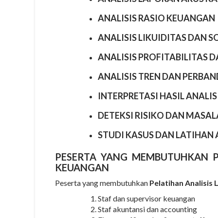
ANALISIS RASIO KEUANGAN
ANALISIS LIKUIDITAS DAN S
ANALISIS PROFITABILITAS 
ANALISIS TREN DAN PERB
INTERPRETASI HASIL ANAL
DETEKSI RISIKO DAN MASA
STUDI KASUS DAN LATIHAN
PESERTA YANG MEMBUTUHKAN PE
KEUANGAN
Peserta yang membutuhkan
Pelatihan Analisis
Staf dan supervisor keuangan
Staf akuntansi dan accounting