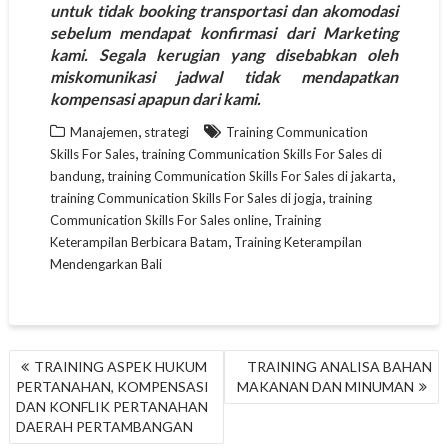
untuk tidak booking transportasi dan akomodasi
sebelum mendapat konfirmasi dari Marketing
kami. Segala kerugian yang disebabkan oleh
miskomunikasi jadwal tidak mendapatkan
kompensasi apapun dari kami.
,
Manajemen
strategi
Training Communication
,
Skills For Sales
training Communication Skills For Sales di
,
,
bandung
training Communication Skills For Sales di jakarta
,
training Communication Skills For Sales di jogja
training
,
Communication Skills For Sales online
Training
,
Keterampilan Berbicara Batam
Training Keterampilan
Mendengarkan Bali
NAVIGASI
TRAINING ASPEK HUKUM
TRAINING ANALISA BAHAN
POS
PERTANAHAN, KOMPENSASI
MAKANAN DAN MINUMAN
DAN KONFLIK PERTANAHAN
DAERAH PERTAMBANGAN