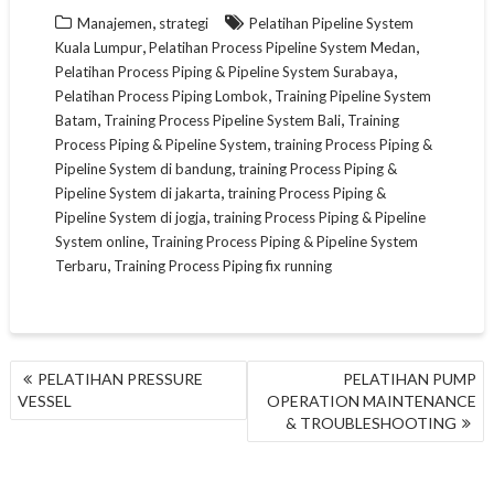
,
Manajemen
strategi
Pelatihan Pipeline System
,
,
Kuala Lumpur
Pelatihan Process Pipeline System Medan
,
Pelatihan Process Piping & Pipeline System Surabaya
,
Pelatihan Process Piping Lombok
Training Pipeline System
,
,
Batam
Training Process Pipeline System Bali
Training
,
Process Piping & Pipeline System
training Process Piping &
,
Pipeline System di bandung
training Process Piping &
,
Pipeline System di jakarta
training Process Piping &
,
Pipeline System di jogja
training Process Piping & Pipeline
,
System online
Training Process Piping & Pipeline System
,
Terbaru
Training Process Piping fix running
NAVIGASI
PELATIHAN PRESSURE
PELATIHAN PUMP
POS
VESSEL
OPERATION MAINTENANCE
& TROUBLESHOOTING