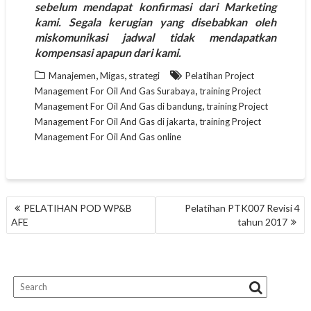
sebelum mendapat konfirmasi dari Marketing
kami. Segala kerugian yang disebabkan oleh
miskomunikasi jadwal tidak mendapatkan
kompensasi apapun dari kami.
,
,
Manajemen
Migas
strategi
Pelatihan Project
,
Management For Oil And Gas Surabaya
training Project
,
Management For Oil And Gas di bandung
training Project
,
Management For Oil And Gas di jakarta
training Project
Management For Oil And Gas online
NAVIGASI
PELATIHAN POD WP&B
Pelatihan PTK007 Revisi 4
POS
AFE
tahun 2017