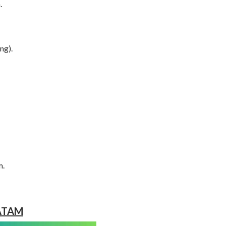
.
ng).
m.
ATAM