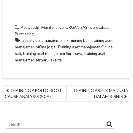
,
,
,
,
,
Aset
audit
Maintenance
ORGANISASI
perusahaan
Purchasing
,
training aset manajemen fix running bali
training aset
,
manajemen offline jogja
Training aset manajemen Online
,
,
bali
training aset manajemen Surabaya
training aset
manajemen terbaru jakarta
NAVIGASI
TRAINING APOLLO ROOT
TRAINING ASPEK MANUSIA
POS
CAUSE ANALYSIS (RCA)
DALAM BISNIS