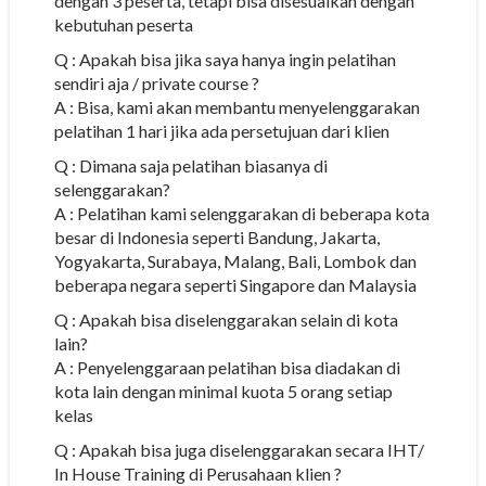
dengan 3 peserta, tetapi bisa disesuaikan dengan
kebutuhan peserta
Q : Apakah bisa jika saya hanya ingin pelatihan
sendiri aja / private course ?
A : Bisa, kami akan membantu menyelenggarakan
pelatihan 1 hari jika ada persetujuan dari klien
Q : Dimana saja pelatihan biasanya di
selenggarakan?
A : Pelatihan kami selenggarakan di beberapa kota
besar di Indonesia seperti Bandung, Jakarta,
Yogyakarta, Surabaya, Malang, Bali, Lombok dan
beberapa negara seperti Singapore dan Malaysia
Q : Apakah bisa diselenggarakan selain di kota
lain?
A : Penyelenggaraan pelatihan bisa diadakan di
kota lain dengan minimal kuota 5 orang setiap
kelas
Q : Apakah bisa juga diselenggarakan secara IHT/
In House Training di Perusahaan klien ?