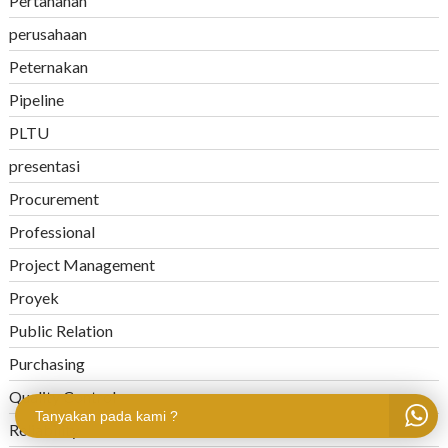
Pertanahan
perusahaan
Peternakan
Pipeline
PLTU
presentasi
Procurement
Professional
Project Management
Proyek
Public Relation
Purchasing
Quality Control
Tanyakan pada kami ?
Reliability