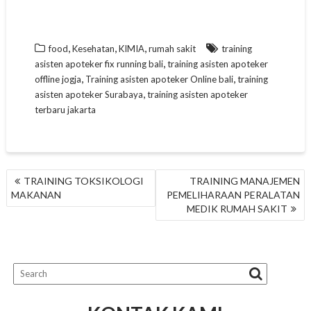
,
,
,
food
Kesehatan
KIMIA
rumah sakit
training
,
asisten apoteker fix running bali
training asisten apoteker
,
,
offline jogja
Training asisten apoteker Online bali
training
,
asisten apoteker Surabaya
training asisten apoteker
terbaru jakarta
NAVIGASI
TRAINING TOKSIKOLOGI
TRAINING MANAJEMEN
POS
MAKANAN
PEMELIHARAAN PERALATAN
MEDIK RUMAH SAKIT