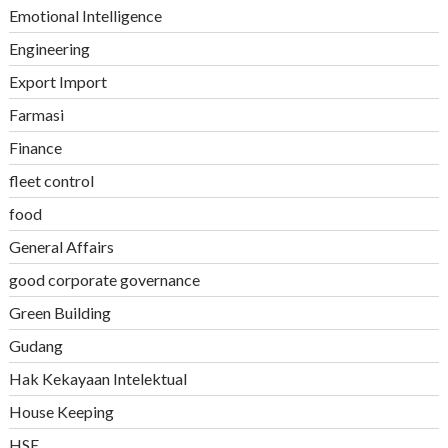
Emotional Intelligence
Engineering
Export Import
Farmasi
Finance
fleet control
food
General Affairs
good corporate governance
Green Building
Gudang
Hak Kekayaan Intelektual
House Keeping
HSE