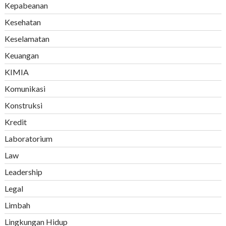
Kepabeanan
Kesehatan
Keselamatan
Keuangan
KIMIA
Komunikasi
Konstruksi
Kredit
Laboratorium
Law
Leadership
Legal
Limbah
Lingkungan Hidup