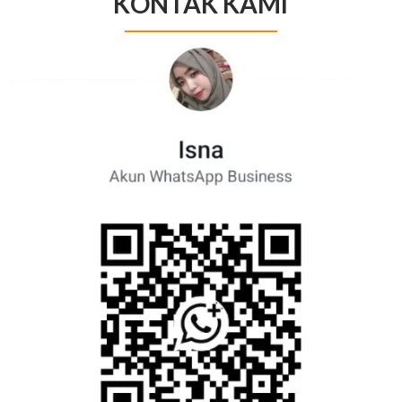
KONTAK KAMI