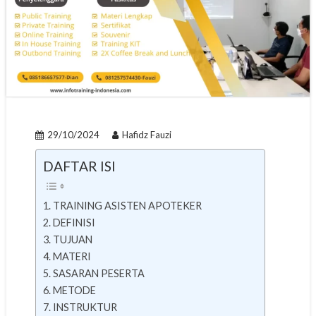
29/10/2024
Hafidz Fauzi
DAFTAR ISI
TRAINING ASISTEN APOTEKER
DEFINISI
TUJUAN
MATERI
SASARAN PESERTA
METODE
INSTRUKTUR