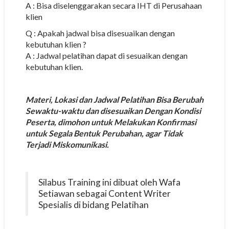
A : Bisa diselenggarakan secara IHT di Perusahaan
klien
Q : Apakah jadwal bisa disesuaikan dengan
kebutuhan klien ?
A : Jadwal pelatihan dapat di sesuaikan dengan
kebutuhan klien.
Materi, Lokasi dan Jadwal Pelatihan Bisa Berubah
Sewaktu-waktu dan disesuaikan Dengan Kondisi
Peserta, dimohon untuk Melakukan Konfirmasi
untuk Segala Bentuk Perubahan, agar Tidak
Terjadi Miskomunikasi.
Silabus Training ini dibuat oleh Wafa
Setiawan sebagai Content Writer
Spesialis di bidang Pelatihan