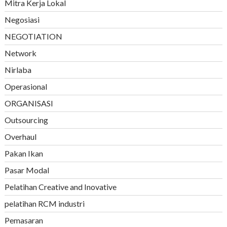
Mitra Kerja Lokal
Negosiasi
NEGOTIATION
Network
Nirlaba
Operasional
ORGANISASI
Outsourcing
Overhaul
Pakan Ikan
Pasar Modal
Pelatihan Creative and Inovative
pelatihan RCM industri
Pemasaran