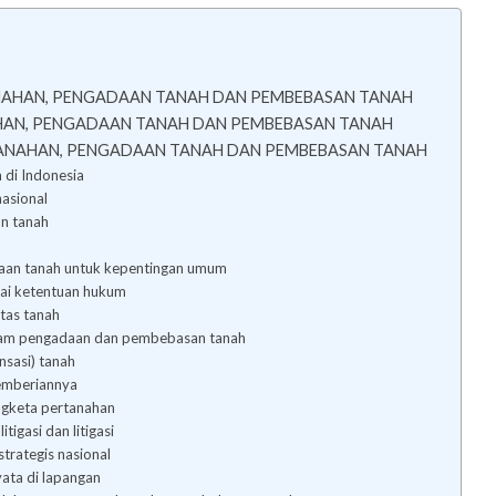
ANAHAN, PENGADAAN TANAH DAN PEMBEBASAN TANAH
HAN, PENGADAAN TANAH DAN PEMBEBASAN TANAH
TANAHAN, PENGADAAN TANAH DAN PEMBEBASAN TANAH
 di Indonesia
nasional
an tanah
n
aan tanah untuk kepentingan umum
ai ketentuan hukum
tas tanah
alam pengadaan dan pembebasan tanah
nsasi) tanah
pemberiannya
engketa pertanahan
tigasi dan litigasi
trategis nasional
ata di lapangan