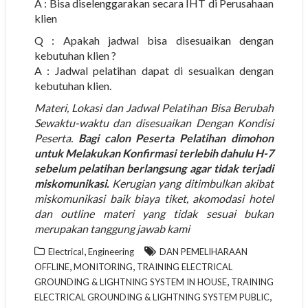
A : Bisa diselenggarakan secara IHT di Perusahaan
klien
Q : Apakah jadwal bisa disesuaikan dengan
kebutuhan klien ?
A : Jadwal pelatihan dapat di sesuaikan dengan
kebutuhan klien.
Materi, Lokasi dan Jadwal Pelatihan Bisa Berubah
Sewaktu-waktu dan disesuaikan Dengan Kondisi
Peserta.
Bagi calon Peserta Pelatihan dimohon
untuk Melakukan Konfirmasi terlebih dahulu H-7
sebelum pelatihan berlangsung agar tidak terjadi
miskomunikasi.
Kerugian yang ditimbulkan akibat
miskomunikasi baik biaya tiket, akomodasi hotel
dan outline materi yang tidak sesuai bukan
merupakan tanggung jawab kami
,
Electrical
Engineering
DAN PEMELIHARAAN
,
,
OFFLINE
MONITORING
TRAINING ELECTRICAL
,
GROUNDING & LIGHTNING SYSTEM IN HOUSE
TRAINING
,
ELECTRICAL GROUNDING & LIGHTNING SYSTEM PUBLIC