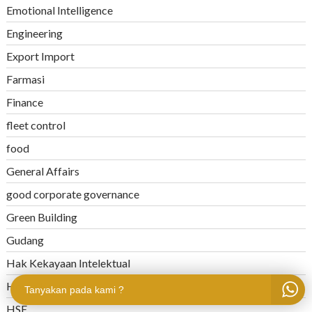
Emotional Intelligence
Engineering
Export Import
Farmasi
Finance
fleet control
food
General Affairs
good corporate governance
Green Building
Gudang
Hak Kekayaan Intelektual
House Keeping
Tanyakan pada kami ?
HSE