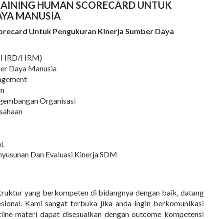
RAINING HUMAN SCORECARD UNTUK
AYA MANUSIA
orecard Untuk Pengukuran Kinerja Sumber Daya
e (HRD/HRM)
ber Daya Manusia
agement
en
ngembangan Organisasi
usahaan
nt
enyusunan Dan Evaluasi Kinerja SDM
nstruktur yang berkompeten di bidangnya dengan baik, datang
esional. Kami sangat terbuka jika anda ingin berkomunikasi
utline materi dapat disesuaikan dengan outcome kompetensi