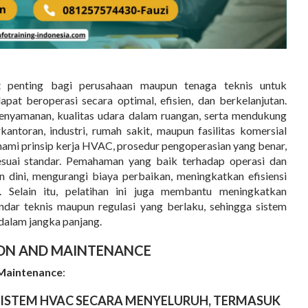
 penting bagi perusahaan maupun tenaga teknis untuk
pat beroperasi secara optimal, efisien, dan berkelanjutan.
nyamanan, kualitas udara dalam ruangan, serta mendukung
kantoran, industri, rumah sakit, maupun fasilitas komersial
ahami prinsip kerja HVAC, prosedur pengoperasian yang benar,
esuai standar. Pemahaman yang baik terhadap operasi dan
ini, mengurangi biaya perbaikan, meningkatkan efisiensi
. Selain itu, pelatihan ini juga membantu meningkatkan
ndar teknis maupun regulasi yang berlaku, sehingga sistem
dalam jangka panjang.
ION AND MAINTENANCE
 Maintenance
:
SISTEM HVAC
SECARA MENYELURUH, TERMASUK