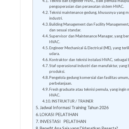
Teknisi dan Engineer HVAC, baik pemula maup
pengoperasian dan perawatan sistem HVAC.
Teknisi maintenance gedung, khususnya yang men
industri.
Building Management dan Facility Management,
dan sesuai standar.
Supervisor dan Maintenance Manager, yang be
HVAC.
Engineer Mechanical & Electrical (ME), yang ter
udara.
Kontraktor dan teknisi instalasi HVAC, sebagai
Staf operasional industri dan manufaktur, yang
produksi.
Pengelola gedung komersial dan fasilitas umum,
perbelanjaan.
Fresh graduate atau teknisi pemula, yang ingi
HVAC.
INSTRUKTUR / TRAINER
Jadwal Informasi Training Tahun 2026
LOKASI PELATIHAN
INVESTASI PELATIHAN
Benefit Apa Saja yang Didapatkan Peserta?