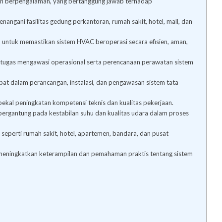
un berpengalaman, yang bertanggung jawab terhadap
angani fasilitas gedung perkantoran, rumah sakit, hotel, mall, dan
 untuk memastikan sistem HVAC beroperasi secara efisien, aman,
rtugas mengawasi operasional serta perencanaan perawatan sistem
libat dalam perancangan, instalasi, dan pengawasan sistem tata
 bekal peningkatan kompetensi teknis dan kualitas pekerjaan.
 bergantung pada kestabilan suhu dan kualitas udara dalam proses
 seperti rumah sakit, hotel, apartemen, bandara, dan pusat
n meningkatkan keterampilan dan pemahaman praktis tentang sistem