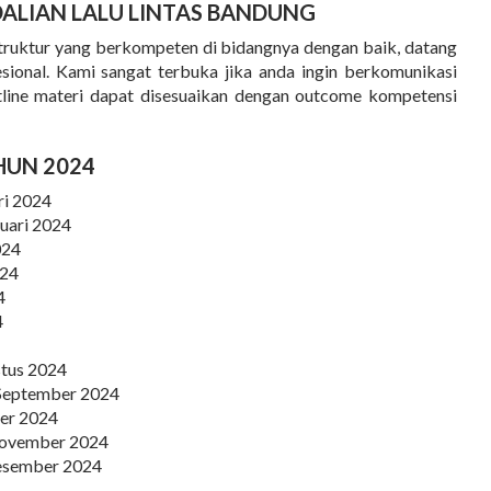
ALIAN LALU LINTAS BANDUNG
nstruktur yang berkompeten di bidangnya dengan baik, datang
esional. Kami sangat terbuka jika anda ingin berkomunikasi
utline materi dapat disesuaikan dengan outcome kompetensi
HUN 2024
ri 2024
ruari 2024
024
024
4
4
stus 2024
8 September 2024
ber 2024
November 2024
Desember 2024