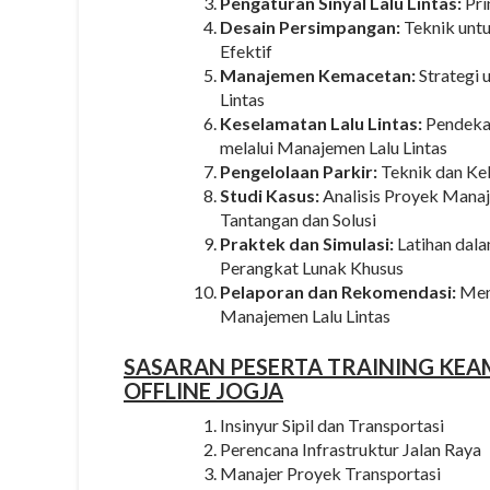
Pengaturan Sinyal Lalu Lintas:
Pri
Desain Persimpangan:
Teknik unt
Efektif
Manajemen Kemacetan:
Strategi 
Lintas
Keselamatan Lalu Lintas:
Pendekat
melalui Manajemen Lalu Lintas
Pengelolaan Parkir:
Teknik dan Keb
Studi Kasus:
Analisis Proyek Manaj
Tantangan dan Solusi
Praktek dan Simulasi:
Latihan dal
Perangkat Lunak Khusus
Pelaporan dan Rekomendasi:
Meny
Manajemen Lalu Lintas
SASARAN
PESERTA
TRAINING KEA
OFFLINE JOGJA
Insinyur Sipil dan Transportasi
Perencana Infrastruktur Jalan Raya
Manajer Proyek Transportasi