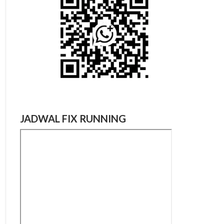
JADWAL FIX RUNNING