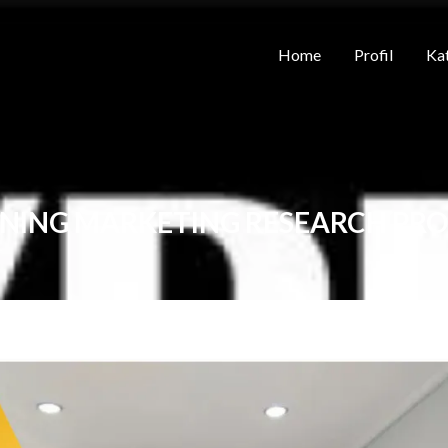
Home
Profil
Kat
INING MARKETING RESEARCH PRO