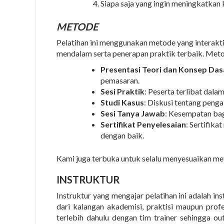
Siapa saja yang ingin meningkatkan
METODE
Pelatihan ini menggunakan metode yang interakt
mendalam serta penerapan praktik terbaik. Met
Presentasi Teori dan Konsep Das
pemasaran.
Sesi Praktik
: Peserta terlibat dala
Studi Kasus
: Diskusi tentang peng
Sesi Tanya Jawab
: Kesempatan bag
Sertifikat Penyelesaian
: Sertifika
dengan baik.
Kami juga terbuka untuk selalu menyesuaikan met
INSTRUKTUR
Instruktur yang mengajar pelatihan ini adalah i
dari kalangan akademisi, praktisi maupun prof
terlebih dahulu dengan tim trainer sehingga o