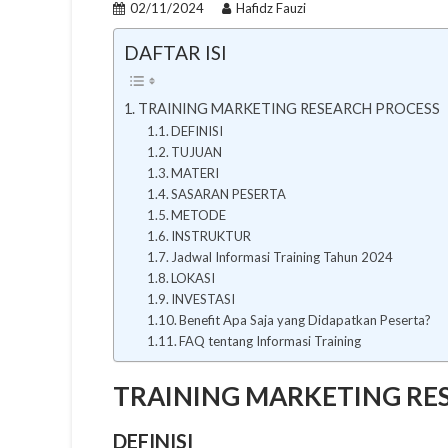
02/11/2024
Hafidz Fauzi
DAFTAR ISI
TRAINING MARKETING RESEARCH PROCESS
DEFINISI
TUJUAN
MATERI
SASARAN PESERTA
METODE
INSTRUKTUR
Jadwal Informasi Training Tahun 2024
LOKASI
INVESTASI
Benefit Apa Saja yang Didapatkan Peserta?
FAQ tentang Informasi Training
TRAINING MARKETING RE
DEFINISI