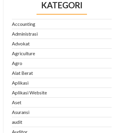
KATEGORI
Accounting
Administrasi
Advokat
Agriculture
Agro
Alat Berat
Aplikasi
Aplikasi Website
Aset
Asuransi
audit
Auditor