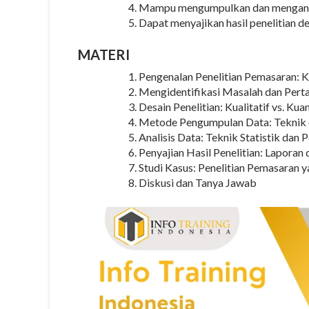
Mampu mengumpulkan dan menganali
Dapat menyajikan hasil penelitian de
MATERI
Pengenalan Penelitian Pemasaran: 
Mengidentifikasi Masalah dan Perta
Desain Penelitian: Kualitatif vs. Kuan
Metode Pengumpulan Data: Teknik 
Analisis Data: Teknik Statistik dan
Penyajian Hasil Penelitian: Laporan 
Studi Kasus: Penelitian Pemasaran 
Diskusi dan Tanya Jawab