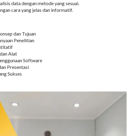
sis data dengan metode yang sesuai.
ngan cara yang jelas dan informatif.
Konsep dan Tujuan
nyaan Penelitian
titatif
dan Alat
 Penggunaan Software
dan Presentasi
yang Sukses