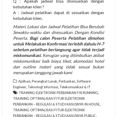
Q : Apakah jadwal bisa disesuaikan dengan
kebutuhan klien ?
A : Jadwal pelatihan dapat di sesuaikan dengan
kebutuhan klien.
Materi, Lokasi dan Jadwal Pelatihan Bisa Berubah
Sewaktu-waktu dan disesuaikan Dengan Kondisi
Peserta.
Bagi calon Peserta Pelatihan dimohon
untuk Melakukan Konfirmasi terlebih dahulu H-7
sebelum pelatihan berlangsung agar tidak terjadi
miskomunikasi.
Kerugian yang ditimbulkan akibat
miskomunikasi baik biaya tiket, akomodasi hotel
dan outline materi yang tidak sesuai bukan
merupakan tanggung jawab kami
,
,
,
Aplikasi
Perangkat Lunak
Perbankan
Software
,
,
Engineer
Teknologi Informasi
Telekomunikasi & IT
,
TRAINING ELEKTRONIK PERBANKAN FIX RUNNING
TRAINING OPTIMALISASI FITUR ELEKTRONIK
,
PERBANKAN – REGULASI & STUDI KASUSNYA IN HOUSE
TRAINING OPTIMALISASI FITUR ELEKTRONIK
,
PERBANKAN – REGULASI & STUDI KASUSNYA PUBLIC