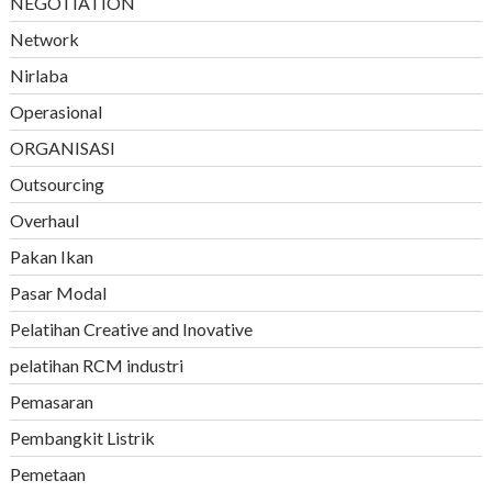
NEGOTIATION
Network
Nirlaba
Operasional
ORGANISASI
Outsourcing
Overhaul
Pakan Ikan
Pasar Modal
Pelatihan Creative and Inovative
pelatihan RCM industri
Pemasaran
Pembangkit Listrik
Pemetaan