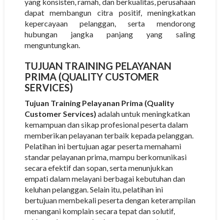
yang konsisten, ramah, dan berkualitas, perusahaan
dapat membangun citra positif, meningkatkan
kepercayaan pelanggan, serta mendorong
hubungan jangka panjang yang saling
menguntungkan.
TUJUAN TRAINING PELAYANAN
PRIMA (QUALITY CUSTOMER
SERVICES)
Tujuan Training Pelayanan Prima (Quality
Customer Services)
adalah untuk meningkatkan
kemampuan dan sikap profesional peserta dalam
memberikan pelayanan terbaik kepada pelanggan.
Pelatihan ini bertujuan agar peserta memahami
standar pelayanan prima, mampu berkomunikasi
secara efektif dan sopan, serta menunjukkan
empati dalam melayani berbagai kebutuhan dan
keluhan pelanggan. Selain itu, pelatihan ini
bertujuan membekali peserta dengan keterampilan
menangani komplain secara tepat dan solutif,