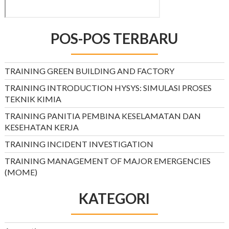
POS-POS TERBARU
TRAINING GREEN BUILDING AND FACTORY
TRAINING INTRODUCTION HYSYS: SIMULASI PROSES
TEKNIK KIMIA
TRAINING PANITIA PEMBINA KESELAMATAN DAN
KESEHATAN KERJA
TRAINING INCIDENT INVESTIGATION
TRAINING MANAGEMENT OF MAJOR EMERGENCIES
(MOME)
KATEGORI