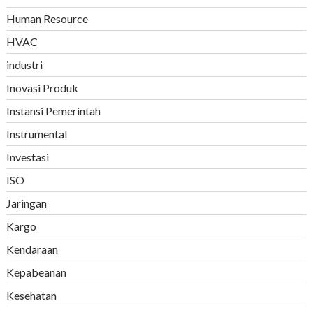
Human Resource
HVAC
industri
Inovasi Produk
Instansi Pemerintah
Instrumental
Investasi
ISO
Jaringan
Kargo
Kendaraan
Kepabeanan
Kesehatan