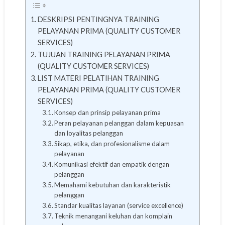
DESKRIPSI PENTINGNYA TRAINING
PELAYANAN PRIMA (QUALITY CUSTOMER
SERVICES)
TUJUAN TRAINING PELAYANAN PRIMA
(QUALITY CUSTOMER SERVICES)
LIST MATERI PELATIHAN TRAINING
PELAYANAN PRIMA (QUALITY CUSTOMER
SERVICES)
Konsep dan prinsip pelayanan prima
Peran pelayanan pelanggan dalam kepuasan
dan loyalitas pelanggan
Sikap, etika, dan profesionalisme dalam
pelayanan
Komunikasi efektif dan empatik dengan
pelanggan
Memahami kebutuhan dan karakteristik
pelanggan
Standar kualitas layanan (service excellence)
Teknik menangani keluhan dan komplain