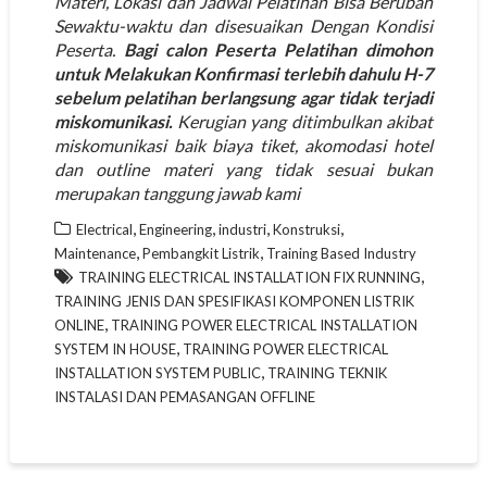
Materi, Lokasi dan Jadwal Pelatihan Bisa Berubah
Sewaktu-waktu dan disesuaikan Dengan Kondisi
Peserta.
Bagi calon Peserta Pelatihan dimohon
untuk Melakukan Konfirmasi terlebih dahulu H-7
sebelum pelatihan berlangsung agar tidak terjadi
miskomunikasi.
Kerugian yang ditimbulkan akibat
miskomunikasi baik biaya tiket, akomodasi hotel
dan outline materi yang tidak sesuai bukan
merupakan tanggung jawab kami
,
,
,
,
Electrical
Engineering
industri
Konstruksi
,
,
Maintenance
Pembangkit Listrik
Training Based Industry
,
TRAINING ELECTRICAL INSTALLATION FIX RUNNING
TRAINING JENIS DAN SPESIFIKASI KOMPONEN LISTRIK
,
ONLINE
TRAINING POWER ELECTRICAL INSTALLATION
,
SYSTEM IN HOUSE
TRAINING POWER ELECTRICAL
,
INSTALLATION SYSTEM PUBLIC
TRAINING TEKNIK
INSTALASI DAN PEMASANGAN OFFLINE