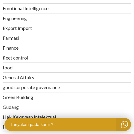
Emotional Intelligence
Engineering
Export Import
Farmasi
Finance
fleet control
food
General Affairs
good corporate governance
Green Building
Gudang
Hak Kekayaan Intelektual
Tanyakan pada kami ?
House Keeping